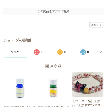
この商品をアプリで見る
通報する
ショップの評価
すべて
0
0
0
関連商品
【オーダー品】天然
石と天然香木のアロ